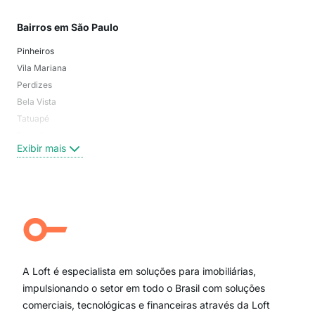
Bairros em São Paulo
Mai
Pinheiros
San
Vila Mariana
Moo
Perdizes
Bos
Bela Vista
Higi
Tatuapé
Vil
Brooklin
Exi
Exibir mais
Centro
Moema Pássaros
Jardim Paulista
Aclimação
Campo Belo
Ipiranga
Vila Andrade
Paraíso
A Loft é especialista em soluções para imobiliárias,
Itaim Bibi
impulsionando o setor em todo o Brasil com soluções
comerciais, tecnológicas e financeiras através da Loft