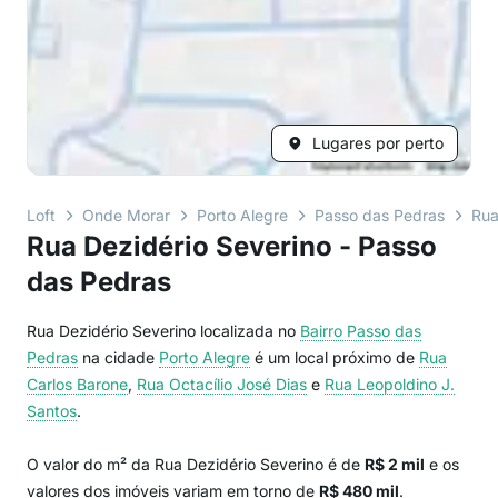
Lugares por perto
Loft
Onde Morar
Porto Alegre
Passo das Pedras
Rua
Rua Dezidério Severino - Passo
das Pedras
Rua Dezidério Severino localizada no
Bairro
Passo das
Pedras
na cidade
Porto Alegre
é um local próximo de
Rua
Carlos Barone
,
Rua Octacílio José Dias
e
Rua Leopoldino J.
Santos
.
O valor do m² da Rua Dezidério Severino é de
R$ 2 mil
e os
valores dos imóveis variam em torno de
R$ 480 mil
.