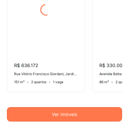
R$ 636.172
R$ 330.000
Rua Vitório Francisco Giordani, Jardim Itu-Sabará
151 m²
2 quartos
1 vaga
86 m²
2 quart
Ver imóveis