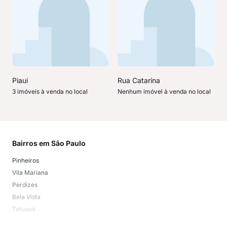
Piaui
Rua Catarina
3 imóveis à venda no local
Nenhum imóvel à venda no local
Bairros em São Paulo
Mai
Pinheiros
San
Vila Mariana
Moo
Perdizes
Bos
Bela Vista
Higi
Tatuapé
Vil
Brooklin
Exi