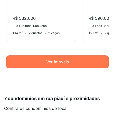
R$ 532.000
R$ 590.000
Rua Luzitana, São João
Rua Enes Bandeir
104 m²
2 quartos
2 vagas
150 m²
2 quar
Ver imóveis
7 condomínios em rua piauí e proximidades
Confira os condomínios do local