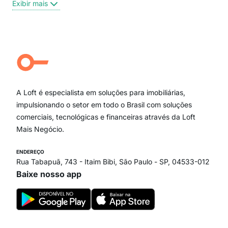
Exibir mais
Centro
Moema Pássaros
Jardim Paulista
Aclimação
Campo Belo
Ipiranga
Vila Andrade
Paraíso
A Loft é especialista em soluções para imobiliárias,
Itaim Bibi
impulsionando o setor em todo o Brasil com soluções
comerciais, tecnológicas e financeiras através da Loft
Mais Negócio.
ENDEREÇO
Rua Tabapuã, 743 - Itaim Bibi, São Paulo - SP, 04533-012
Baixe nosso app