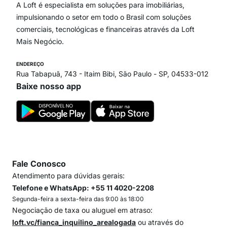
Paraíso
A Loft é especialista em soluções para imobiliárias,
Itaim Bibi
impulsionando o setor em todo o Brasil com soluções
comerciais, tecnológicas e financeiras através da Loft
Mais Negócio.
ENDEREÇO
Rua Tabapuã, 743 - Itaim Bibi, São Paulo - SP, 04533-012
Baixe nosso app
Fale Conosco
Atendimento para dúvidas gerais:
Telefone e WhatsApp: +55 11 4020-2208
Segunda-feira a sexta-feira das 9:00 às 18:00
Negociação de taxa ou aluguel em atraso:
loft.vc/fianca_inquilino_arealogada
ou através do