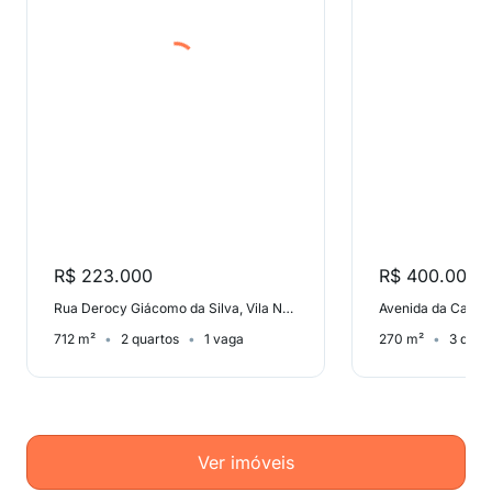
R$ 223.000
R$ 400.000
Rua Derocy Giácomo da Silva, Vila Nova
Avenida da Caval
712 m²
2 quartos
1 vaga
270 m²
3 quar
Ver imóveis