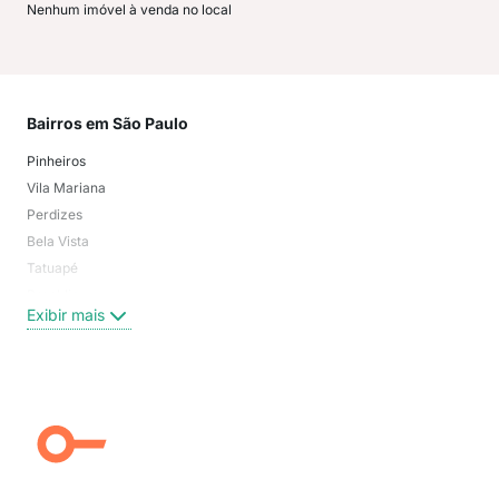
Nenhum imóvel à venda no local
Bairros em São Paulo
Mai
Pinheiros
San
Vila Mariana
Moo
Perdizes
Bos
Bela Vista
Higi
Tatuapé
Vil
Brooklin
Exi
Exibir mais
Centro
Moema Pássaros
Jardim Paulista
Aclimação
Campo Belo
Ipiranga
Vila Andrade