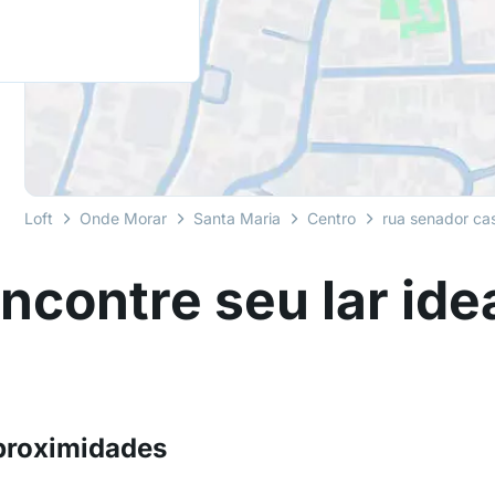
Loft
Onde Morar
Santa Maria
Centro
rua senador ca
ncontre seu lar ide
proximidades