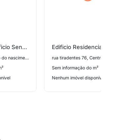
Condominio Edificio Senador Cassiano
Edificio Residencial Recanto do Parque
rua senador cassiano do nascimento 65, Centro
rua tiradentes 76, Centro
m²
Sem informação do m²
nível
Nenhum imóvel disponível
o