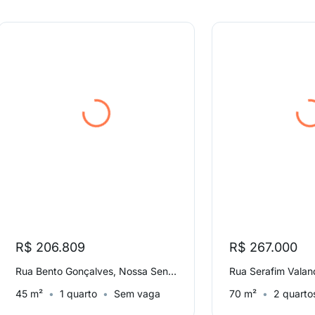
R$ 206.809
R$ 267.000
Rua Bento Gonçalves, Nossa Senhora das Dores
Rua Serafim Valan
45 m²
1 quarto
Sem vaga
70 m²
2 quarto