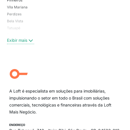
Pinheiros
San
Vila Mariana
Moo
Perdizes
Bos
Bela Vista
Higi
Tatuapé
Vil
Brooklin
Exi
Exibir mais
Centro
Moema Pássaros
Jardim Paulista
Aclimação
Campo Belo
Ipiranga
Vila Andrade
Paraíso
A Loft é especialista em soluções para imobiliárias,
Itaim Bibi
impulsionando o setor em todo o Brasil com soluções
comerciais, tecnológicas e financeiras através da Loft
Mais Negócio.
ENDEREÇO