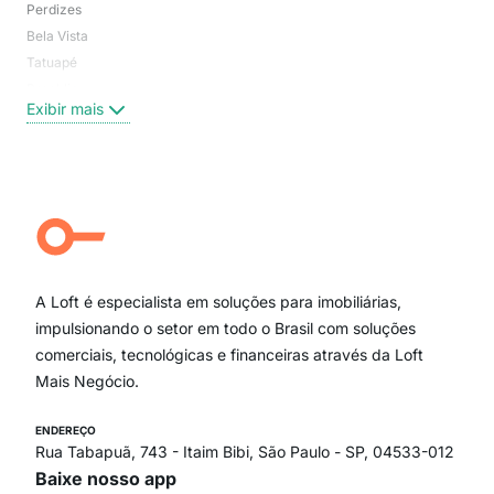
Perdizes
Bos
Bela Vista
Higi
Tatuapé
Vil
Brooklin
Exi
Exibir mais
Centro
Moema Pássaros
Jardim Paulista
Aclimação
Campo Belo
Ipiranga
Vila Andrade
Paraíso
A Loft é especialista em soluções para imobiliárias,
Itaim Bibi
impulsionando o setor em todo o Brasil com soluções
comerciais, tecnológicas e financeiras através da Loft
Mais Negócio.
ENDEREÇO
Rua Tabapuã, 743 - Itaim Bibi, São Paulo - SP, 04533-012
Baixe nosso app