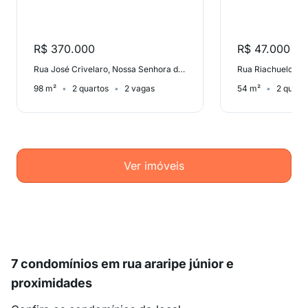
R$ 370.000
R$ 47.000
Rua José Crivelaro, Nossa Senhora das Dores
Rua Riachuelo, Ce
98 m²
2 quartos
2 vagas
54 m²
2 quart
Ver imóveis
7 condomínios em rua araripe júnior e
proximidades