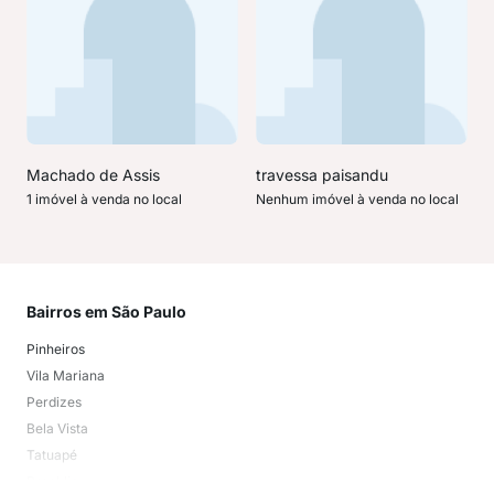
Machado de Assis
travessa paisandu
1 imóvel à venda no local
Nenhum imóvel à venda no local
Bairros em São Paulo
Mai
Pinheiros
San
Vila Mariana
Moo
Perdizes
Bos
Bela Vista
Higi
Tatuapé
Vil
Brooklin
Exi