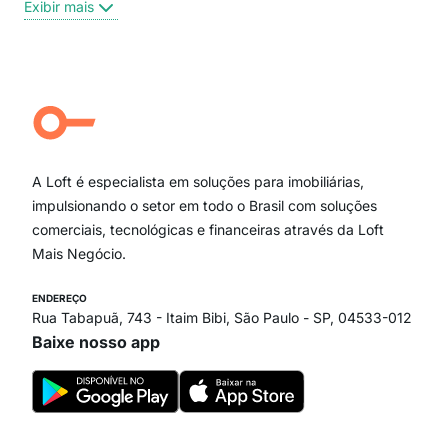
Exibir mais
Centro
Moema Pássaros
Jardim Paulista
Aclimação
Campo Belo
Ipiranga
Vila Andrade
Paraíso
A Loft é especialista em soluções para imobiliárias,
Itaim Bibi
impulsionando o setor em todo o Brasil com soluções
comerciais, tecnológicas e financeiras através da Loft
Mais Negócio.
ENDEREÇO
Rua Tabapuã, 743 - Itaim Bibi, São Paulo - SP, 04533-012
Baixe nosso app