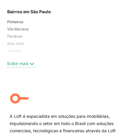
Bairros em São Paulo
Mai
Pinheiros
San
Vila Mariana
Moo
Perdizes
Bos
Bela Vista
Higi
Tatuapé
Vil
Brooklin
Exi
Exibir mais
Centro
Moema Pássaros
Jardim Paulista
Aclimação
Campo Belo
Ipiranga
Vila Andrade
Paraíso
A Loft é especialista em soluções para imobiliárias,
Itaim Bibi
impulsionando o setor em todo o Brasil com soluções
comerciais, tecnológicas e financeiras através da Loft