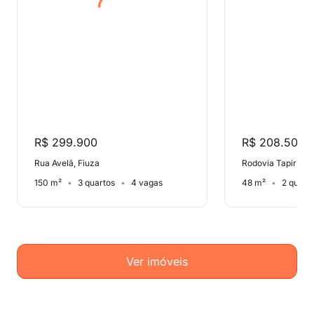
R$ 299.900
R$ 208.500
Rua Avelã, Fiuza
Rodovia Tapir Roc
150 m²
3 quartos
4 vagas
48 m²
2 quart
Ver imóveis