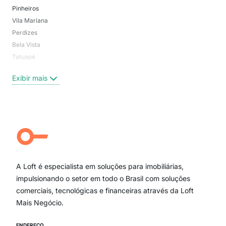
Pinheiros
San
Vila Mariana
Moo
Perdizes
Bos
Bela Vista
Higi
Tatuapé
Vil
Brooklin
Exi
Exibir mais
Centro
Moema Pássaros
Jardim Paulista
Aclimação
Campo Belo
Ipiranga
Vila Andrade
Paraíso
A Loft é especialista em soluções para imobiliárias,
Itaim Bibi
impulsionando o setor em todo o Brasil com soluções
comerciais, tecnológicas e financeiras através da Loft
Mais Negócio.
ENDEREÇO