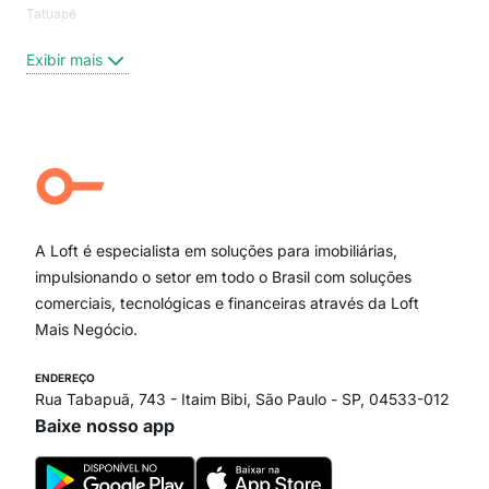
Tatuapé
Vil
Brooklin
Exi
Exibir mais
Centro
Moema Pássaros
Jardim Paulista
Aclimação
Campo Belo
Ipiranga
Vila Andrade
Paraíso
A Loft é especialista em soluções para imobiliárias,
Itaim Bibi
impulsionando o setor em todo o Brasil com soluções
comerciais, tecnológicas e financeiras através da Loft
Mais Negócio.
ENDEREÇO
Rua Tabapuã, 743 - Itaim Bibi, São Paulo - SP, 04533-012
Baixe nosso app