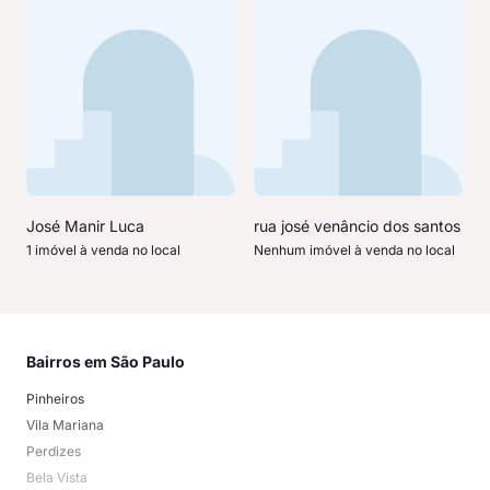
José Manir Luca
rua josé venâncio dos santos
1 imóvel à venda no local
Nenhum imóvel à venda no local
Bairros em São Paulo
Mai
Pinheiros
San
Vila Mariana
Moo
Perdizes
Bos
Bela Vista
Higi