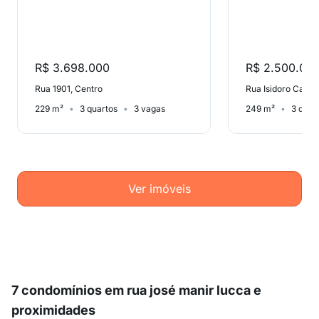
R$ 3.698.000
R$ 2.500.00
Rua 1901, Centro
Rua Isidoro Caeta
229 m²
3 quartos
3 vagas
249 m²
3 quar
Ver imóveis
7 condomínios em rua josé manir lucca e
proximidades