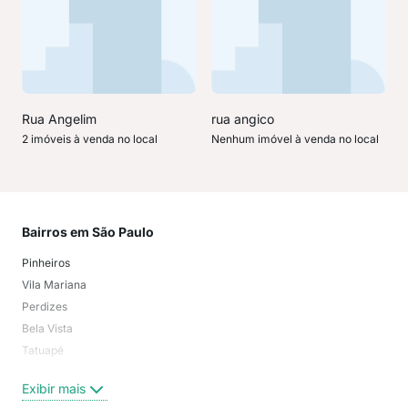
Rua Angelim
rua angico
2 imóveis à venda no local
Nenhum imóvel à venda no local
Bairros em São Paulo
Mai
Pinheiros
San
Vila Mariana
Moo
Perdizes
Bos
Bela Vista
Higi
Tatuapé
Vil
Brooklin
Exi
Exibir mais
Centro