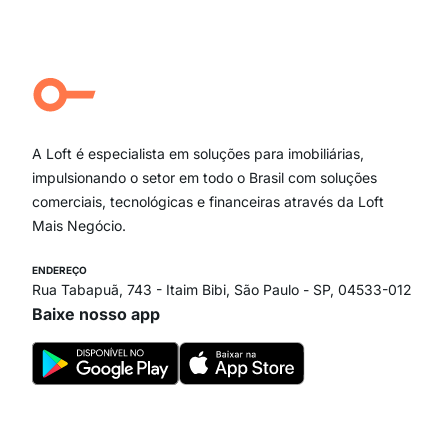
Moema Pássaros
Jardim Paulista
Aclimação
Campo Belo
Ipiranga
Vila Andrade
Paraíso
A Loft é especialista em soluções para imobiliárias,
Itaim Bibi
impulsionando o setor em todo o Brasil com soluções
comerciais, tecnológicas e financeiras através da Loft
Mais Negócio.
ENDEREÇO
Rua Tabapuã, 743 - Itaim Bibi, São Paulo - SP, 04533-012
Baixe nosso app