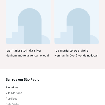
rua maria stolfi da silva
rua maria tereza vieira
Nenhum imóvel à venda no local
Nenhum imóvel à venda no local
Bairros em São Paulo
Mai
Pinheiros
San
Vila Mariana
Moo
Perdizes
Bos
Bela Vista
Higi