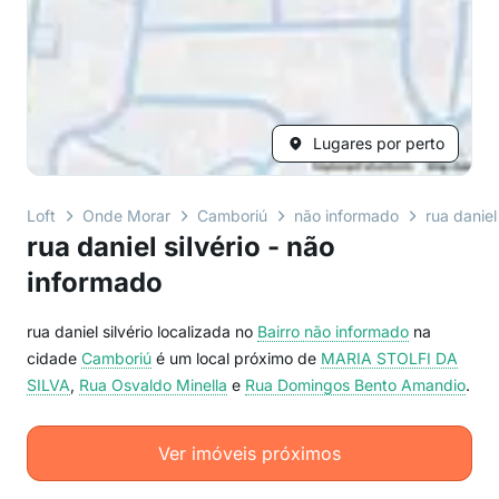
Lugares por perto
Loft
Onde Morar
Camboriú
não informado
rua daniel 
rua daniel silvério - não
informado
rua daniel silvério localizada no
Bairro
não informado
na
cidade
Camboriú
é um local próximo de
MARIA STOLFI DA
SILVA
,
Rua Osvaldo Minella
e
Rua Domingos Bento Amandio
.
Ver imóveis próximos