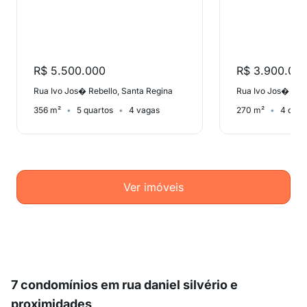
R$ 5.500.000
R$ 3.900.00
Rua Ivo Jos� Rebello, Santa Regina
Rua Ivo Jos� Rebe
356 m²
5 quartos
4 vagas
270 m²
4 quar
Ver imóveis
7 condomínios em rua daniel silvério e
proximidades