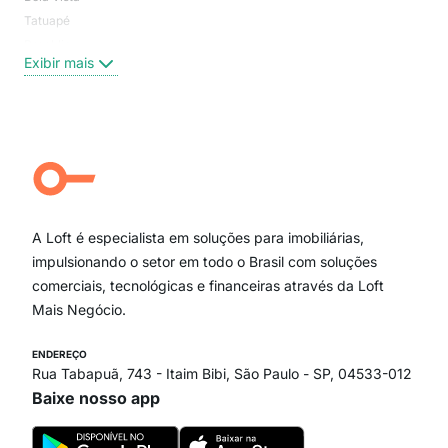
Tatuapé
Vil
Brooklin
Exi
Exibir mais
Centro
Moema Pássaros
Jardim Paulista
Aclimação
Campo Belo
Ipiranga
Vila Andrade
Paraíso
A Loft é especialista em soluções para imobiliárias,
Itaim Bibi
impulsionando o setor em todo o Brasil com soluções
comerciais, tecnológicas e financeiras através da Loft
Mais Negócio.
ENDEREÇO
Rua Tabapuã, 743 - Itaim Bibi, São Paulo - SP, 04533-012
Baixe nosso app