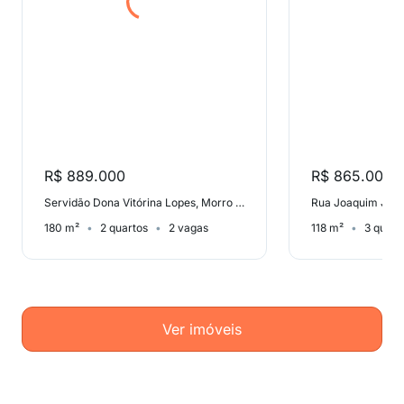
R$ 889.000
R$ 865.000
Servidão Dona Vitórina Lopes, Morro das Pedras
180 m²
2 quartos
2 vagas
118 m²
3 quart
Ver imóveis