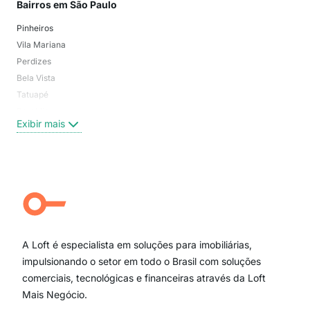
Bairros em São Paulo
Mai
Pinheiros
San
Vila Mariana
Moo
Perdizes
Bos
Bela Vista
Higi
Tatuapé
Vil
Brooklin
Exi
Exibir mais
Centro
Moema Pássaros
Jardim Paulista
Aclimação
Campo Belo
Ipiranga
Vila Andrade
Paraíso
A Loft é especialista em soluções para imobiliárias,
Itaim Bibi
impulsionando o setor em todo o Brasil com soluções
comerciais, tecnológicas e financeiras através da Loft
Mais Negócio.