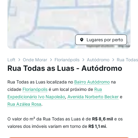
Lugares por perto
Loft
Onde Morar
Florianópolis
Autódromo
Rua Todas
Rua Todas as Luas - Autódromo
Rua Todas as Luas localizada no
Bairro
Autódromo
na
cidade
Florianópolis
é um local próximo de
Rua
Expedicionário Ivo Napoleão
,
Avenida Norberto Becker
e
Rua Azálea Rosa
.
O valor do m² da Rua Todas as Luas é de
R$ 8,6 mil
e os
valores dos imóveis variam em torno de
R$ 1,1 mi
.