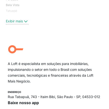
Bela Vista
Higi
Tatuapé
Vil
Brooklin
Exi
Exibir mais
Centro
Moema Pássaros
Jardim Paulista
Aclimação
Campo Belo
Ipiranga
Vila Andrade
Paraíso
A Loft é especialista em soluções para imobiliárias,
Itaim Bibi
impulsionando o setor em todo o Brasil com soluções
comerciais, tecnológicas e financeiras através da Loft
Mais Negócio.
ENDEREÇO
Rua Tabapuã, 743 - Itaim Bibi, São Paulo - SP, 04533-012
Baixe nosso app