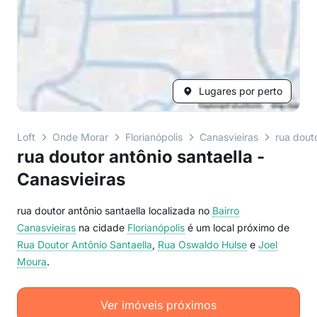
Lugares por perto
Loft
Onde Morar
Florianópolis
Canasvieiras
rua douto
rua doutor antônio santaella -
Canasvieiras
rua doutor antônio santaella localizada no
Bairro
Canasvieiras
na cidade
Florianópolis
é um local próximo de
Rua Doutor Antônio Santaella
,
Rua Oswaldo Hulse
e
Joel
Moura
.
Ver imóveis próximos