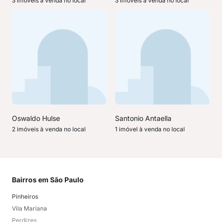
3 imóveis à venda no local
3 imóveis à venda no local
Oswaldo Hulse
Santonio Antaella
2 imóveis à venda no local
1 imóvel à venda no local
Bairros em São Paulo
Mai
Pinheiros
San
Vila Mariana
Moo
Perdizes
Bos