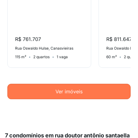
R$ 761.707
R$ 811.647
Rua Oswaldo Hulse, Canasvieiras
Rua Oswaldo Huls
115 m²
2 quartos
1 vaga
60 m²
2 quart
Ver imóveis
7 condomínios em rua doutor antônio santaella