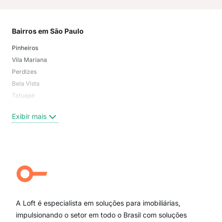
Bairros em São Paulo
Mai
Pinheiros
San
Vila Mariana
Moo
Perdizes
Bos
Bela Vista
Higi
Tatuapé
Vil
Brooklin
Exi
Exibir mais
Centro
Moema Pássaros
Jardim Paulista
Aclimação
Campo Belo
Ipiranga
Vila Andrade
Paraíso
A Loft é especialista em soluções para imobiliárias,
Itaim Bibi
impulsionando o setor em todo o Brasil com soluções