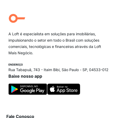
Jardim Paulista
Aclimação
Campo Belo
Ipiranga
Vila Andrade
Paraíso
A Loft é especialista em soluções para imobiliárias,
Itaim Bibi
impulsionando o setor em todo o Brasil com soluções
comerciais, tecnológicas e financeiras através da Loft
Mais Negócio.
ENDEREÇO
Rua Tabapuã, 743 - Itaim Bibi, São Paulo - SP, 04533-012
Baixe nosso app
Fale Conosco