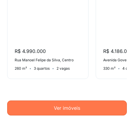
R$ 4.990.000
R$ 4.186.000
Rua Manoel Felipe da Silva, Centro
260 m²
3 quartos
2 vagas
330 m²
4 quar
Ver imóveis