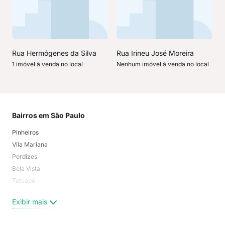
Rua Hermógenes da Silva
Rua Irineu José Moreira
1 imóvel à venda no local
Nenhum imóvel à venda no local
Bairros em São Paulo
Mai
Pinheiros
San
Vila Mariana
Moo
Perdizes
Bos
Bela Vista
Higi
Tatuapé
Vil
Brooklin
Exi
Exibir mais
Centro
Moema Pássaros