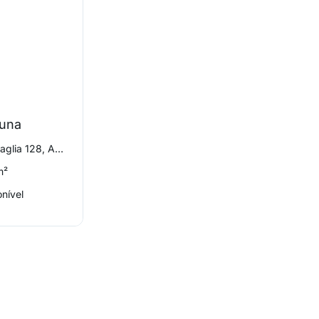
tuna
rua maria grassi sinigaglia 128, Amarais
m²
nível