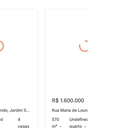
R$ 1.600.000
Rua Oswaldo Rezende, Jardim São Carlos
Rua Maria de Lourdes Pinto dos Santos, Recanto Fortuna
ed
4
570
Undefined
16
vagas
m²
quarto
vagas