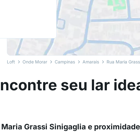
Loft
Onde Morar
Campinas
Amarais
Rua Maria Grassi
ncontre seu lar ide
Maria Grassi Sinigaglia e proximidad