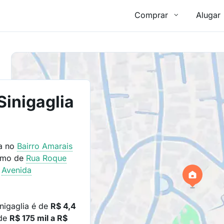
Comprar
Alugar
Sinigaglia
da no
Bairro
Amarais
ximo de
Rua Roque
e
Avenida
nigaglia é de
R$ 4,4
 de
R$ 175 mil a R$