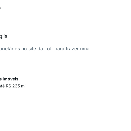
o
glia
ietários no site da Loft para trazer uma
s imóveis
até R$ 235 mil