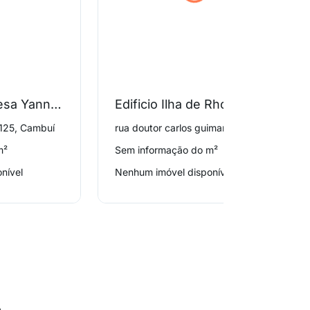
Residencial Teresa Yannes
Edificio Ilha de Rhodes
 125, Cambuí
rua doutor carlos guimarães 150, Cambuí
m²
Sem informação do m²
nível
Nenhum imóvel disponível
o