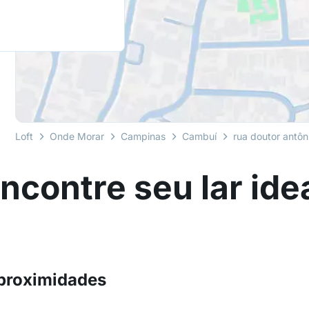
Loft
Onde Morar
Campinas
Cambuí
rua doutor antô
ncontre seu lar ide
 proximidades