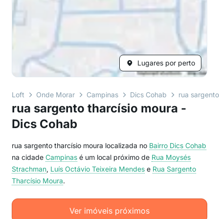
Lugares por perto
Loft
Onde Morar
Campinas
Dics Cohab
rua sargento
rua sargento tharcísio moura -
Dics Cohab
rua sargento tharcísio moura localizada no
Bairro
Dics Cohab
na cidade
Campinas
é um local próximo de
Rua Moysés
Strachman
,
Luís Octávio Teixeira Mendes
e
Rua Sargento
Tharcísio Moura
.
Ver imóveis próximos