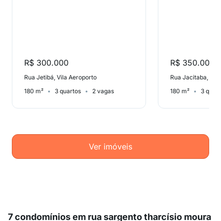
R$ 300.000
R$ 350.000
Rua Jetibá, Vila Aeroporto
Rua Jacitaba, Vil
180 m²
3 quartos
2 vagas
180 m²
3 quar
Ver imóveis
7 condomínios em rua sargento tharcísio moura