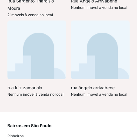
Rua Sargento Tharcísio
Rua Ângelo Arrivabene
Nenhum imóvel à venda no local
Moura
2 imóveis à venda no local
rua luiz zamariola
rua ângelo arrivabene
Nenhum imóvel à venda no local
Nenhum imóvel à venda no local
Bairros em São Paulo
Mai
Pinheiros
San