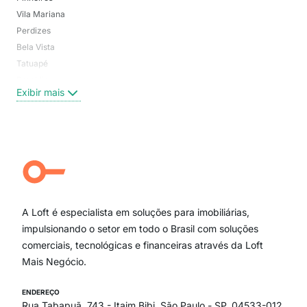
Vila Mariana
Moo
Perdizes
Bos
Bela Vista
Higi
Tatuapé
Vil
Brooklin
Exi
Exibir mais
Centro
Moema Pássaros
Jardim Paulista
Aclimação
Campo Belo
Ipiranga
Vila Andrade
Paraíso
A Loft é especialista em soluções para imobiliárias,
Itaim Bibi
impulsionando o setor em todo o Brasil com soluções
comerciais, tecnológicas e financeiras através da Loft
Mais Negócio.
ENDEREÇO
Rua Tabapuã, 743 - Itaim Bibi, São Paulo - SP, 04533-012