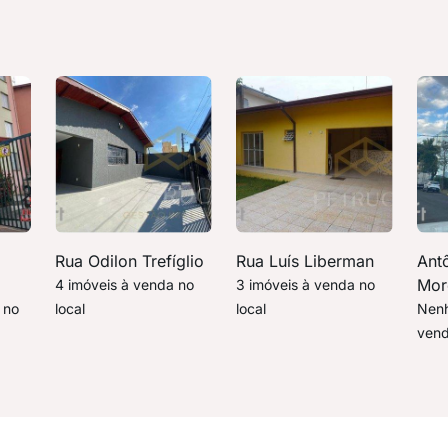
Rua Odilon Trefíglio
Rua Luís Liberman
Ant
Mor
4 imóveis à venda no
3 imóveis à venda no
 no
local
local
Nenh
vend