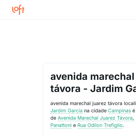
avenida marechal 
távora - Jardim G
avenida marechal juarez távora loca
Jardim Garcia
na cidade
Campinas
é
de
Avenida Marechal Juarez Távora
,
Panattoni
e
Rua Odilon Trefíglio
.