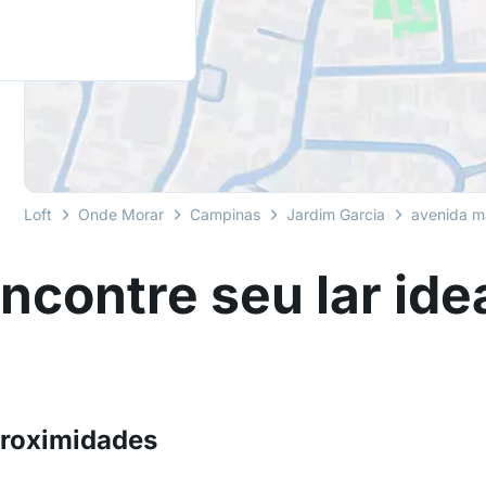
Loft
Onde Morar
Campinas
Jardim Garcia
avenida m
ncontre seu lar ide
proximidades