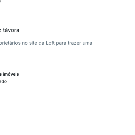
z távora
ietários no site da Loft para trazer uma
s imóveis
ado