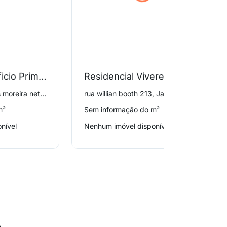
Condominio Edificio Primavera
Residencial Vivere Residence
rua antônio rodrigues moreira neto 106, Jardim Garcia
rua willian booth 213, Jardim Garcia
m²
Sem informação do m²
nível
Nenhum imóvel disponível
o