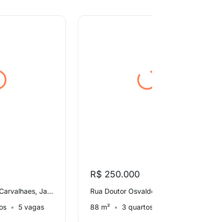
R$ 250.000
Rua Doutor Sylvio Carvalhaes, Jardim Novo Campos Elíseos
Rua Doutor Osvaldo Anhert, Vila Manoel Ferreira
os
5 vagas
88 m²
3 quartos
1 vaga