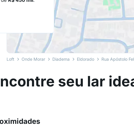
o de
R$ 450 mil
.
Loft
Onde Morar
Diadema
Eldorado
Rua Apóstolo Fe
ncontre seu lar ide
roximidades