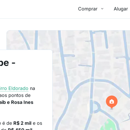
Comprar
Alugar
pe -
irro
Eldorado
na
aos pontos de
aib e Rosa Ines
e é de
R$ 2 mil
e os