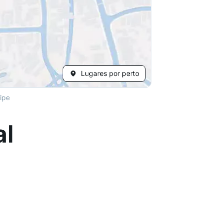
Lugares por perto
lipe
al