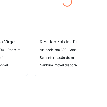
Condominio Mata Virgem 2
Residencial das Palmeiras
001, Pedreira
rua socialista 180, Conceição
m²
Sem informação do m²
nível
Nenhum imóvel disponível