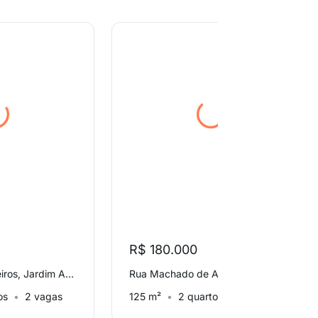
R$ 180.000
Rua Almada Negreiros, Jardim Amanda I
Rua Machado de Assis, Jardim Amanda I
os
2 vagas
125 m²
2 quartos
1 vaga