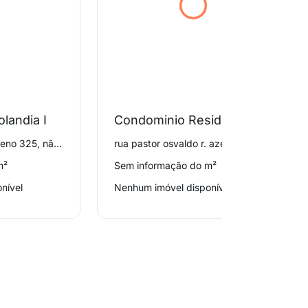
olandia I
Condominio Residencial Brisa Village Residence
rua nelson pereira bueno 325, não informado
rua pastor osvaldo r. azevedo 437, não informado
m²
Sem informação do m²
nível
Nenhum imóvel disponível