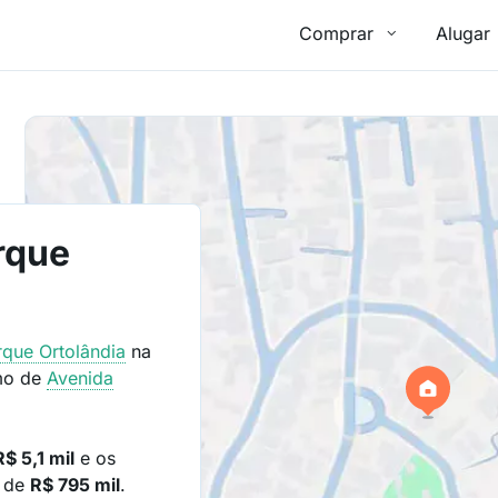
Comprar
Alugar
rque
rque Ortolândia
na
mo de
Avenida
R$ 5,1 mil
e os
o de
R$ 795 mil
.