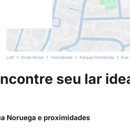
Loft
Onde Morar
Hortolândia
Parque Ortolândia
Rua
ncontre seu lar ide
ua Noruega e proximidades