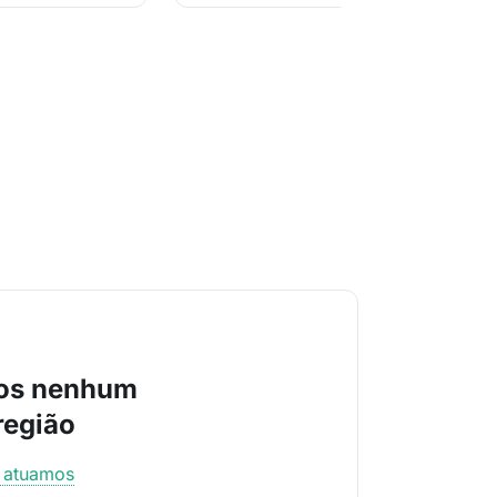
os nenhum
região
e atuamos