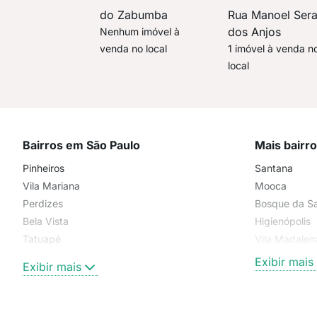
do Zabumba
Rua Manoel Ser
dos Anjos
Nenhum imóvel à
venda no local
1 imóvel à venda n
local
Bairros em São Paulo
Mais bairr
Pinheiros
Santana
Vila Mariana
Mooca
Perdizes
Bosque da S
Bela Vista
Higienópolis
Tatuapé
Vila Madalen
Brooklin
Exibir mais
Exibir mais
Centro
Moema Pássaros
Jardim Paulista