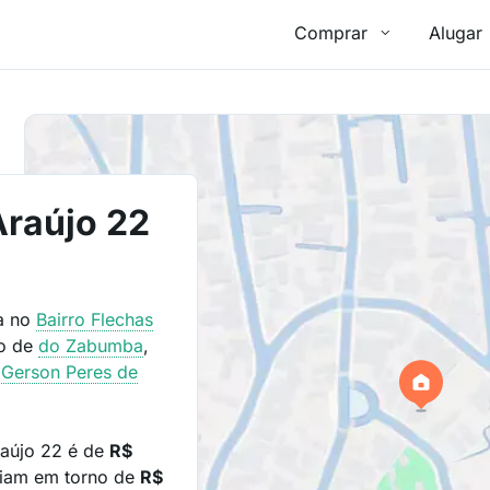
Comprar
Alugar
Araújo 22
da no
Bairro
Flechas
mo de
do Zabumba
,
 Gerson Peres de
raújo 22 é de
R$
riam em torno de
R$