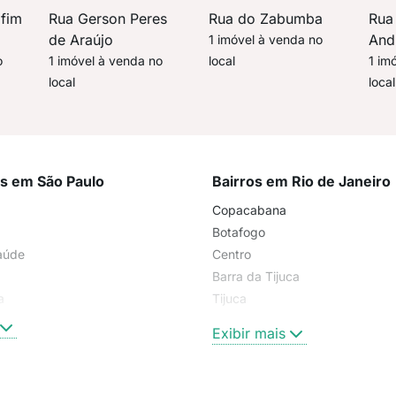
afim
Rua Gerson Peres
Rua do Zabumba
Rua
de Araújo
And
1 imóvel à venda no
o
1 imóvel à venda no
local
1 im
local
local
os em São Paulo
Bairros em Rio de Janeiro
Copacabana
Botafogo
aúde
Centro
Barra da Tijuca
a
Tijuca
Higienópolis
Exibir mais
Ipanema
Flamengo
Recreio dos Bandeirantes