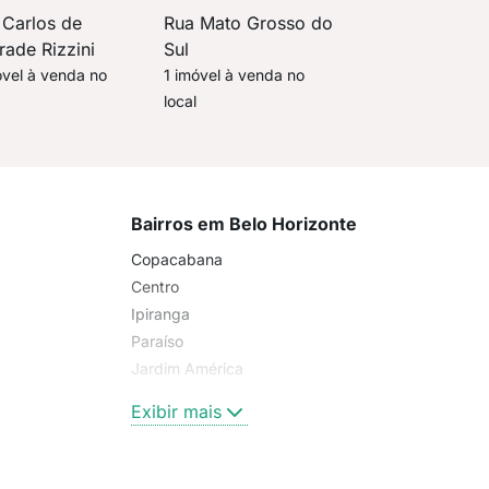
 Carlos de
Rua Mato Grosso do
rade Rizzini
Sul
óvel à venda no
1 imóvel à venda no
local
Bairros em Belo Horizonte
Copacabana
Centro
Ipiranga
Paraíso
Jardim América
Penha
Exibir mais
Santa Cecília
Pompeia
Santo Antônio