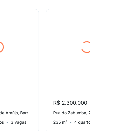
0
R$ 2.300.000
Rua Gerson Peres de Araújo, Barra Velha
Rua do Zabumba, Zabumba
os
3 vagas
235 m²
4 quartos
2 vagas