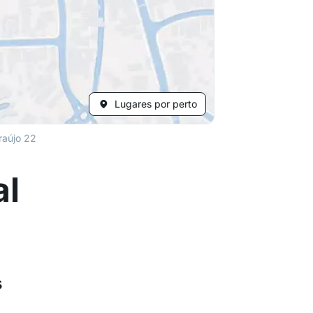
Lugares por perto
raújo 22
al
s