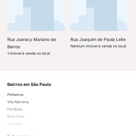
Rua Joaracy Mariano de
Rua Joaquim de Paula Leite
Nenhum imóvel à venda no local
Barros
1 imóvel à venda no local
Bairros em São Paulo
Mai
Pinheiros
San
Vila Mariana
Moo
Perdizes
Bos
Bela Vista
Higi
Tatuapé
Vil
Brooklin
Exi