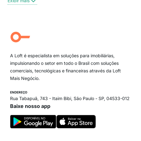
Exibir mais
Centro
Moema Pássaros
Jardim Paulista
Aclimação
Campo Belo
Ipiranga
Vila Andrade
Paraíso
A Loft é especialista em soluções para imobiliárias,
Itaim Bibi
impulsionando o setor em todo o Brasil com soluções
comerciais, tecnológicas e financeiras através da Loft
Mais Negócio.
ENDEREÇO
Rua Tabapuã, 743 - Itaim Bibi, São Paulo - SP, 04533-012
Baixe nosso app