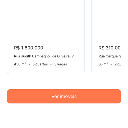
R$ 1.600.000
R$ 310.000
Rua Judith Campagnoli de Oliveira, Vila Suíça
Rua Cerqueira Cés
450 m²
5 quartos
3 vagas
65 m²
2 quart
Ver imóveis