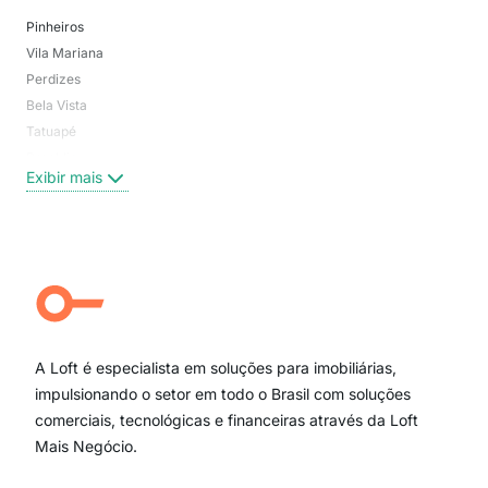
Pinheiros
San
Vila Mariana
Moo
Perdizes
Bos
Bela Vista
Higi
Tatuapé
Vil
Brooklin
Exi
Exibir mais
Centro
Moema Pássaros
Jardim Paulista
Aclimação
Campo Belo
Ipiranga
Vila Andrade
Paraíso
A Loft é especialista em soluções para imobiliárias,
Itaim Bibi
impulsionando o setor em todo o Brasil com soluções
comerciais, tecnológicas e financeiras através da Loft
Mais Negócio.