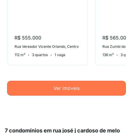
R$ 555.000
R$ 565.000
Rua Vereador Vicente Orlando, Centro
112 m²
3 quartos
1 vaga
136 m²
3 quart
Ver imóveis
7 condomínios em rua josé j cardoso de melo