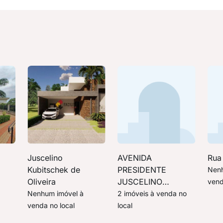
Juscelino
AVENIDA
Rua
Kubitschek de
PRESIDENTE
Nenh
Oliveira
JUSCELINO
vend
KUBITSCHEK DE
Nenhum imóvel à
2 imóveis à venda no
OLIVEIRA
venda no local
local