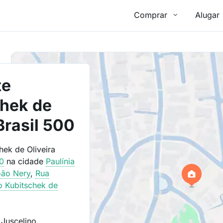
Comprar
Alugar
te
chek de
Brasil 500
hek de Oliveira
00
na cidade
Paulínia
oão Nery
,
Rua
o Kubitschek de
 Juscelino