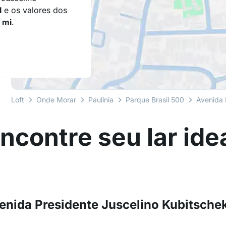
l
e os valores dos
4 mi
.
Loft
Onde Morar
Paulínia
Parque Brasil 500
Avenida 
ncontre seu lar ide
nida Presidente Juscelino Kubitschek