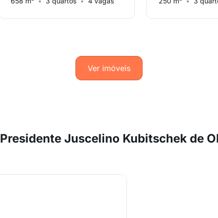
658 m²
3 quartos
4 vagas
250 m²
3 quart
Ver imóveis
residente Juscelino Kubitschek de Ol