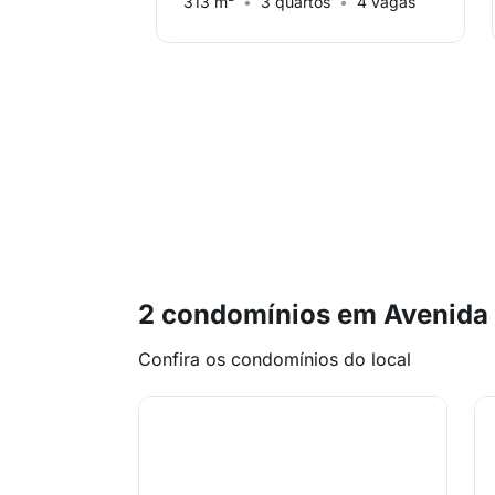
313 m²
3 quartos
4 vagas
2 condomínios em Avenida P
Confira os condomínios do local