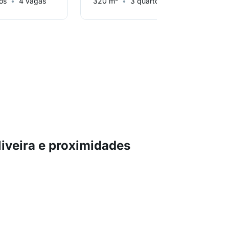
os
4 vagas
320 m²
3 quartos
4 vagas
iveira e proximidades