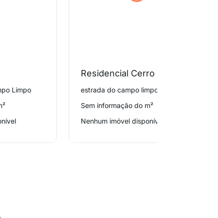
a
Residencial Cerro Azul
ampo Limpo
estrada do campo limpo 5655, Campo Limpo
m²
Sem informação do m²
nível
Nenhum imóvel disponível
o