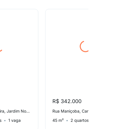
R$ 342.000
Rua Joaquim Roseira, Jardim Novo Taboão
Rua Maniçoba, Campo Limpo
s
1 vaga
45 m²
2 quartos
1 vaga