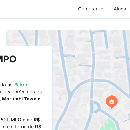
Comprar
Alugar
MPO
ada no
Bairro
 local próximo aos
s, Morumbi Town e
PO LIMPO é de
R$
iam em torno de
R$