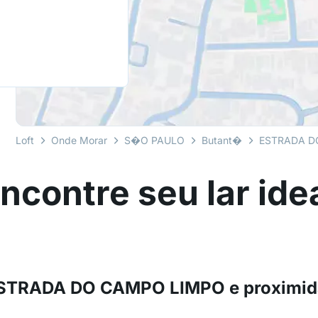
Loft
Onde Morar
S�O PAULO
Butant�
ESTRADA D
ncontre seu lar ide
 ESTRADA DO CAMPO LIMPO e proximi