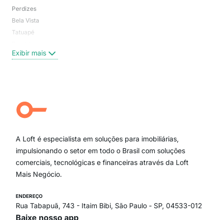
Perdizes
Bos
Bela Vista
Higi
Tatuapé
Vil
Brooklin
Exi
Exibir mais
Centro
Moema Pássaros
Jardim Paulista
Aclimação
Campo Belo
Ipiranga
Vila Andrade
Paraíso
A Loft é especialista em soluções para imobiliárias,
Itaim Bibi
impulsionando o setor em todo o Brasil com soluções
comerciais, tecnológicas e financeiras através da Loft
Mais Negócio.
ENDEREÇO
Rua Tabapuã, 743 - Itaim Bibi, São Paulo - SP, 04533-012
Baixe nosso app