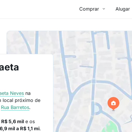
Comprar
Alugar
aeta
aeta Neves
na
 local próximo de
e
Rua Barretos
.
e
R$ 5,6 mil
e os
,9 mil a R$ 1,1 mi
.