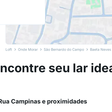
Loft
Onde Morar
São Bernardo do Campo
Baeta Neves
ncontre seu lar ide
 Rua Campinas e proximidades