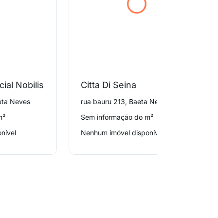
cial Nobilis
Citta Di Seina
eta Neves
rua bauru 213, Baeta Neves
m²
Sem informação do m²
nível
Nenhum imóvel disponível