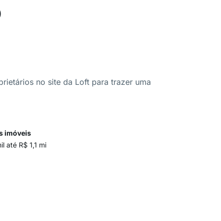
o
ietários no site da Loft para trazer uma
s imóveis
l até R$ 1,1 mi