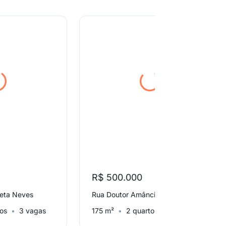
R$ 500.000
eta Neves
Rua Doutor Amâncio de Carvalho, Baeta Neves
tos
3 vagas
175 m²
2 quartos
2 vagas