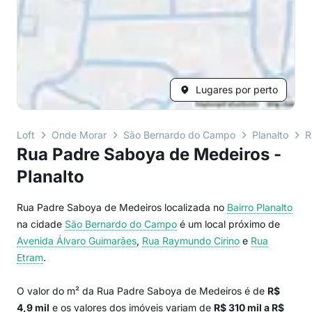
Lugares por perto
Loft
Onde Morar
São Bernardo do Campo
Planalto
R
Rua Padre Saboya de Medeiros -
Planalto
Rua Padre Saboya de Medeiros localizada no
Bairro
Planalto
na cidade
São Bernardo do Campo
é um local próximo de
Avenida Álvaro Guimarães
,
Rua Raymundo Cirino
e
Rua
Etram
.
O valor do m² da Rua Padre Saboya de Medeiros é de
R$
4,9 mil
e os valores dos imóveis variam de
R$ 310 mil a R$