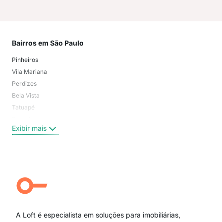
Bairros em São Paulo
Mai
Pinheiros
San
Vila Mariana
Moo
Perdizes
Bos
Bela Vista
Higi
Tatuapé
Vil
Brooklin
Exi
Exibir mais
Centro
Moema Pássaros
Jardim Paulista
Aclimação
Campo Belo
Ipiranga
Vila Andrade
Paraíso
A Loft é especialista em soluções para imobiliárias,