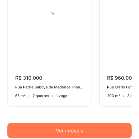
R$ 310.000
R$ 960.000
Rua Padre Saboya de Medeiros, Planalto
Rua Mário Fongar
65 m²
2 quartos
1 vaga
200 m²
3 quar
Ver imóveis