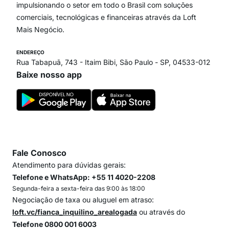
Itaim Bibi
impulsionando o setor em todo o Brasil com soluções
comerciais, tecnológicas e financeiras através da Loft
Mais Negócio.
ENDEREÇO
Rua Tabapuã, 743 - Itaim Bibi, São Paulo - SP, 04533-012
Baixe nosso app
Fale Conosco
Atendimento para dúvidas gerais:
Telefone e WhatsApp: +55 11 4020-2208
Segunda-feira a sexta-feira das 9:00 às 18:00
Negociação de taxa ou aluguel em atraso:
loft.vc/fianca_inquilino_arealogada
ou através do
Telefone 0800 001 6003