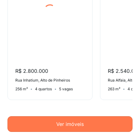
R$ 2.800.000
R$ 2.540.00
Rua Inhatium, Alto de Pinheiros
Rua Alfaia, Alto d
256 m²
4 quartos
5 vagas
263 m²
4 quar
Ver imóveis