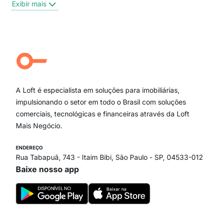
Exibir mais
Centro
Moema Pássaros
Jardim Paulista
Aclimação
Campo Belo
Ipiranga
Vila Andrade
Paraíso
A Loft é especialista em soluções para imobiliárias,
Itaim Bibi
impulsionando o setor em todo o Brasil com soluções
comerciais, tecnológicas e financeiras através da Loft
Mais Negócio.
ENDEREÇO
Rua Tabapuã, 743 - Itaim Bibi, São Paulo - SP, 04533-012
Baixe nosso app