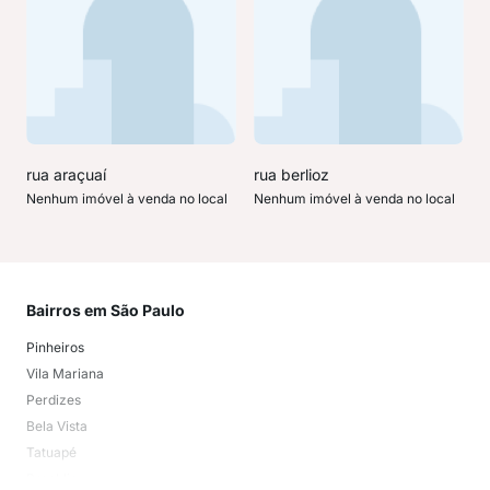
rua araçuaí
rua berlioz
Nenhum imóvel à venda no local
Nenhum imóvel à venda no local
Bairros em São Paulo
Mai
Pinheiros
San
Vila Mariana
Moo
Perdizes
Bos
Bela Vista
Higi
Tatuapé
Vil
Brooklin
Exi