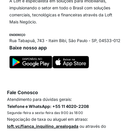
Paraíso
A Loft é especialista em soluções para imobiliárias,
Itaim Bibi
impulsionando o setor em todo o Brasil com soluções
comerciais, tecnológicas e financeiras através da Loft
Mais Negócio.
ENDEREÇO
Rua Tabapuã, 743 - Itaim Bibi, São Paulo - SP, 04533-012
Baixe nosso app
Fale Conosco
Atendimento para dúvidas gerais:
Telefone e WhatsApp: +55 11 4020-2208
Segunda-feira a sexta-feira das 9:00 às 18:00
Negociação de taxa ou aluguel em atraso:
loft.vc/fianca_inquilino_arealogada
ou através do