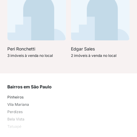
Peri Ronchetti
Edgar Sales
3 imóveis à venda no local
2 imóveis à venda no local
Bairros em São Paulo
Mai
Pinheiros
San
Vila Mariana
Moo
Perdizes
Bos
Bela Vista
Higi
Tatuapé
Vil
Brooklin
Exi