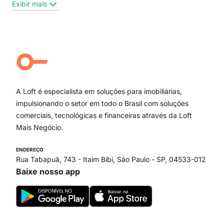
Exibir mais
Centro
Moema Pássaros
Jardim Paulista
Aclimação
Campo Belo
Ipiranga
Vila Andrade
Paraíso
A Loft é especialista em soluções para imobiliárias,
Itaim Bibi
impulsionando o setor em todo o Brasil com soluções
comerciais, tecnológicas e financeiras através da Loft
Mais Negócio.
ENDEREÇO
Rua Tabapuã, 743 - Itaim Bibi, São Paulo - SP, 04533-012
Baixe nosso app