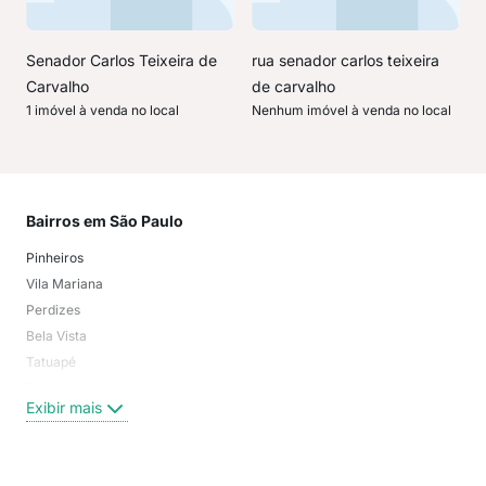
Senador Carlos Teixeira de
rua senador carlos teixeira
Carvalho
de carvalho
1 imóvel à venda no local
Nenhum imóvel à venda no local
Bairros em São Paulo
Mai
Pinheiros
San
Vila Mariana
Moo
Perdizes
Bos
Bela Vista
Higi
Tatuapé
Vil
Brooklin
Exi
Exibir mais
Centro
Moema Pássaros
Jardim Paulista