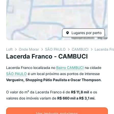
Lugares por perto
Loft
Onde Morar
SÃO PAULO
CAMBUCI
Lacerda Fr
Lacerda Franco - CAMBUCI
Lacerda Franco localizada no
Bairro
CAMBUCI
na cidade
SÃO PAULO
é um local próximo aos pontos de interesse
Vergueiro, Shopping Pátio Paulista e Oscar Thompson
.
O valor do m² da Lacerda Franco é de
R$ 11,8 mil
e os
valores dos imóveis variam de
R$ 660 mil a R$ 3,1 mi
.
Ver imóveis próximos