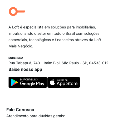
Aclimação
Campo Belo
Ipiranga
Vila Andrade
Paraíso
A Loft é especialista em soluções para imobiliárias,
Itaim Bibi
impulsionando o setor em todo o Brasil com soluções
comerciais, tecnológicas e financeiras através da Loft
Mais Negócio.
ENDEREÇO
Rua Tabapuã, 743 - Itaim Bibi, São Paulo - SP, 04533-012
Baixe nosso app
Fale Conosco
Atendimento para dúvidas gerais: