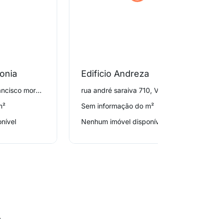
Sonia
Edificio Andreza
avenida professor francisco morato 4923, Vila Sônia
rua andré saraiva 710, Vila Sônia
m²
Sem informação do m²
nível
Nenhum imóvel disponível
o