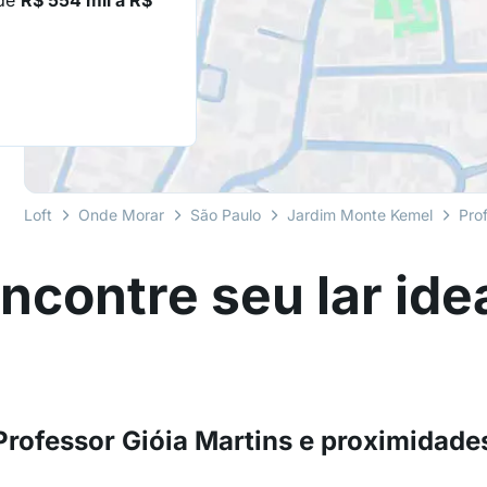
 de
R$ 554 mil a R$
Loft
Onde Morar
São Paulo
Jardim Monte Kemel
Pro
ncontre seu lar ide
Professor Gióia Martins e proximidade