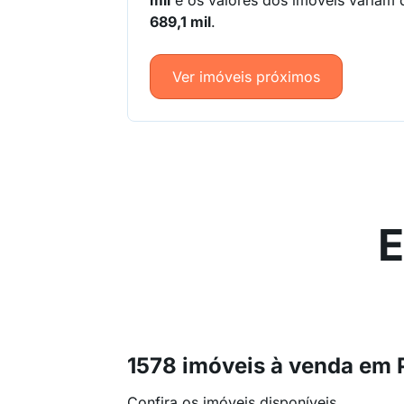
mil
e os valores dos imóveis variam
689,1 mil
.
Ver imóveis próximos
E
1578 imóveis à venda em 
Confira os imóveis disponíveis