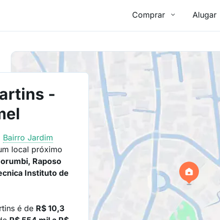
Comprar
Alugar
artins -
mel
o
Bairro
Jardim
um local próximo
Morumbi, Raposo
cnica Instituto de
rtins é de
R$ 10,3