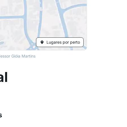
Lugares por perto
fessor Gióia Martins
al
s