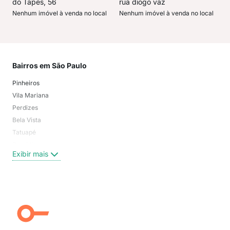
do Tapes, 56
rua diogo vaz
Nenhum imóvel à venda no local
Nenhum imóvel à venda no local
Bairros em São Paulo
Mai
Pinheiros
San
Vila Mariana
Moo
Perdizes
Bos
Bela Vista
Higi
Tatuapé
Vil
Brooklin
Exi
Exibir mais
Centro
Moema Pássaros
Jardim Paulista
Aclimação
Campo Belo
Ipiranga