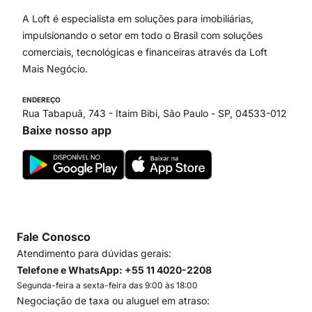
Vila Andrade
Paraíso
A Loft é especialista em soluções para imobiliárias,
Itaim Bibi
impulsionando o setor em todo o Brasil com soluções
comerciais, tecnológicas e financeiras através da Loft
Mais Negócio.
ENDEREÇO
Rua Tabapuã, 743 - Itaim Bibi, São Paulo - SP, 04533-012
Baixe nosso app
Fale Conosco
Atendimento para dúvidas gerais:
Telefone e WhatsApp: +55 11 4020-2208
Segunda-feira a sexta-feira das 9:00 às 18:00
Negociação de taxa ou aluguel em atraso: