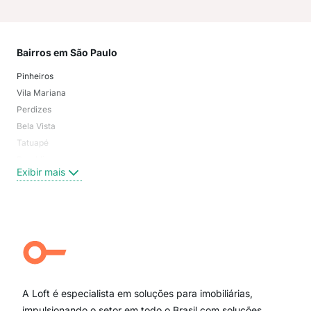
Bairros em São Paulo
Mai
Pinheiros
San
Vila Mariana
Moo
Perdizes
Bos
Bela Vista
Higi
Tatuapé
Vil
Brooklin
Exi
Exibir mais
Centro
Moema Pássaros
Jardim Paulista
Aclimação
Campo Belo
Ipiranga
Vila Andrade
Paraíso
A Loft é especialista em soluções para imobiliárias,
Itaim Bibi
impulsionando o setor em todo o Brasil com soluções