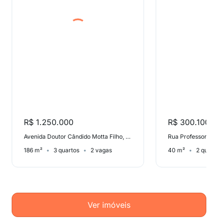
R$ 1.250.000
R$ 300.100
Avenida Doutor Cândido Motta Filho, Cidade São Francisco
186 m²
3 quartos
2 vagas
40 m²
2 quart
Ver imóveis