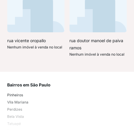
rua vicente oropallo
rua doutor manoel de paiva
Nenhum imóvel à venda no local
ramos
Nenhum imóvel à venda no local
Bairros em São Paulo
Mai
Pinheiros
San
Vila Mariana
Moo
Perdizes
Bos
Bela Vista
Higi
Tatuapé
Vil
Brooklin
Exi