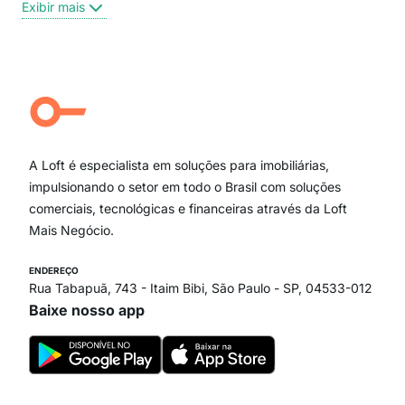
Exibir mais
Centro
Moema Pássaros
Jardim Paulista
Aclimação
Campo Belo
Ipiranga
Vila Andrade
Paraíso
A Loft é especialista em soluções para imobiliárias,
Itaim Bibi
impulsionando o setor em todo o Brasil com soluções
comerciais, tecnológicas e financeiras através da Loft
Mais Negócio.
ENDEREÇO
Rua Tabapuã, 743 - Itaim Bibi, São Paulo - SP, 04533-012
Baixe nosso app