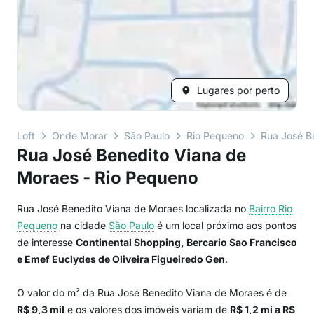
Lugares por perto
Loft
Onde Morar
São Paulo
Rio Pequeno
Rua José B
Rua José Benedito Viana de
Moraes - Rio Pequeno
Rua José Benedito Viana de Moraes localizada no
Bairro
Rio
Pequeno
na cidade
São Paulo
é um local próximo aos pontos
de interesse
Continental Shopping, Bercario Sao Francisco
e Emef Euclydes de Oliveira Figueiredo Gen
.
O valor do m² da Rua José Benedito Viana de Moraes é de
R$ 9,3 mil
e os valores dos imóveis variam de
R$ 1,2 mi a R$