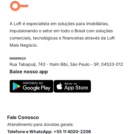
Campo Belo
Ipiranga
Vila Andrade
Paraíso
A Loft é especialista em soluções para imobiliárias,
Itaim Bibi
impulsionando o setor em todo o Brasil com soluções
comerciais, tecnológicas e financeiras através da Loft
Mais Negócio.
ENDEREÇO
Rua Tabapuã, 743 - Itaim Bibi, São Paulo - SP, 04533-012
Baixe nosso app
Fale Conosco
Atendimento para dúvidas gerais:
Telefone e WhatsApp: +55 11 4020-2208