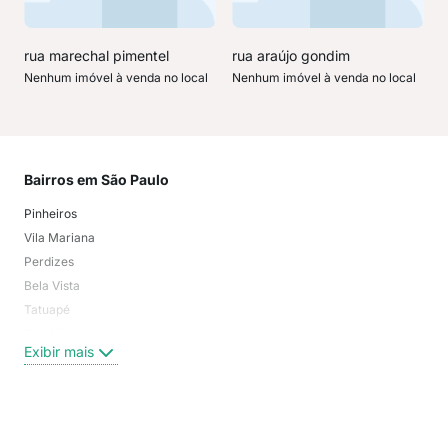
rua marechal pimentel
rua araújo gondim
Nenhum imóvel à venda no local
Nenhum imóvel à venda no local
Bairros em São Paulo
Mai
Pinheiros
San
Vila Mariana
Moo
Perdizes
Bos
Bela Vista
Higi
Tatuapé
Vil
Brooklin
Exi
Exibir mais
Centro
Moema Pássaros
Jardim Paulista
Aclimação