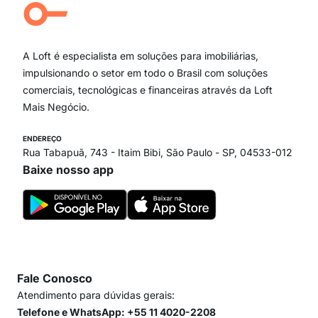
Campo Belo
Ipiranga
Vila Andrade
Paraíso
A Loft é especialista em soluções para imobiliárias,
Itaim Bibi
impulsionando o setor em todo o Brasil com soluções
comerciais, tecnológicas e financeiras através da Loft
Mais Negócio.
ENDEREÇO
Rua Tabapuã, 743 - Itaim Bibi, São Paulo - SP, 04533-012
Baixe nosso app
Fale Conosco
Atendimento para dúvidas gerais:
Telefone e WhatsApp: +55 11 4020-2208