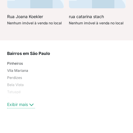
Rua Joana Koekler
rua catarina stach
Nenhum imóvel à venda no local
Nenhum imóvel à venda no local
Bairros em São Paulo
Mai
Pinheiros
San
Vila Mariana
Moo
Perdizes
Bos
Bela Vista
Higi
Tatuapé
Vil
Brooklin
Exi
Exibir mais
Centro
Moema Pássaros
Jardim Paulista
Aclimação