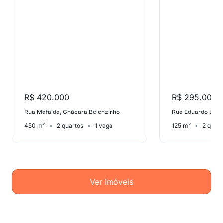
R$ 420.000
R$ 295.000
Rua Mafalda, Chácara Belenzinho
Rua Eduardo Lima
450 m²
2 quartos
1 vaga
125 m²
2 quart
Ver imóveis