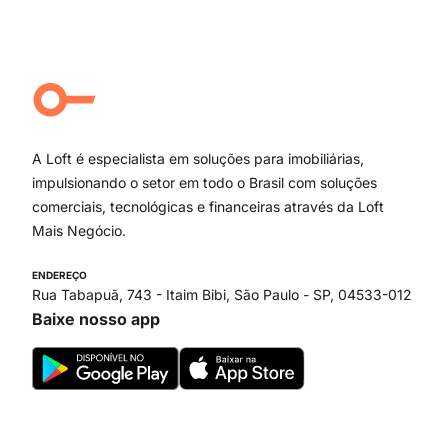
Moema Pássaros
Jardim Paulista
Aclimação
Campo Belo
Ipiranga
Vila Andrade
Paraíso
A Loft é especialista em soluções para imobiliárias,
Itaim Bibi
impulsionando o setor em todo o Brasil com soluções
comerciais, tecnológicas e financeiras através da Loft
Mais Negócio.
ENDEREÇO
Rua Tabapuã, 743 - Itaim Bibi, São Paulo - SP, 04533-012
Baixe nosso app