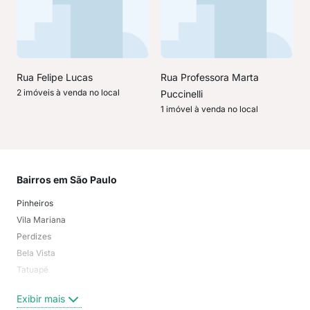
Rua Felipe Lucas
Rua Professora Marta
2 imóveis à venda no local
Puccinelli
1 imóvel à venda no local
Bairros em São Paulo
Mai
Pinheiros
San
Vila Mariana
Moo
Perdizes
Bos
Bela Vista
Higi
Tatuapé
Vil
Brooklin
Exi
Exibir mais
Centro