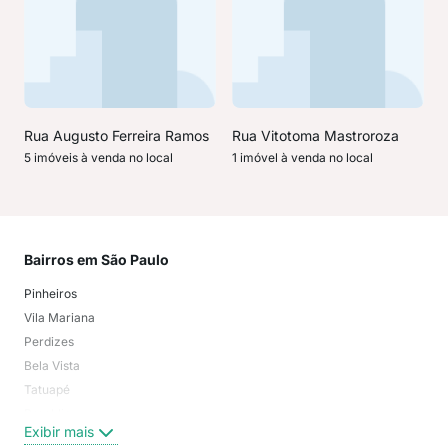
Rua Augusto Ferreira Ramos
Rua Vitotoma Mastroroza
5 imóveis à venda no local
1 imóvel à venda no local
Bairros em São Paulo
Mai
Pinheiros
San
Vila Mariana
Moo
Perdizes
Bos
Bela Vista
Higi
Tatuapé
Vil
Brooklin
Exi
Exibir mais
Centro