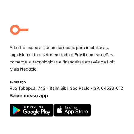
Moema Pássaros
Jardim Paulista
Aclimação
Campo Belo
Ipiranga
Vila Andrade
Paraíso
A Loft é especialista em soluções para imobiliárias,
Itaim Bibi
impulsionando o setor em todo o Brasil com soluções
comerciais, tecnológicas e financeiras através da Loft
Mais Negócio.
ENDEREÇO
Rua Tabapuã, 743 - Itaim Bibi, São Paulo - SP, 04533-012
Baixe nosso app