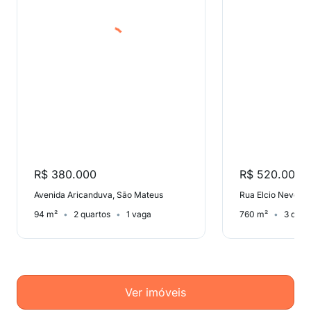
R$ 380.000
R$ 520.000
Avenida Aricanduva, São Mateus
94 m²
2 quartos
1 vaga
760 m²
3 quar
Ver imóveis