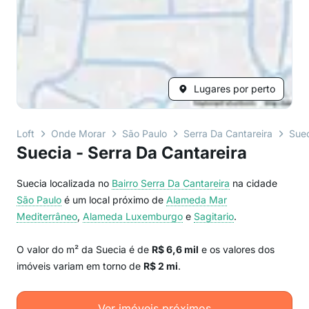
Lugares por perto
Loft
Onde Morar
São Paulo
Serra Da Cantareira
Sue
Suecia - Serra Da Cantareira
Suecia localizada no
Bairro
Serra Da Cantareira
na cidade
São Paulo
é um local próximo de
Alameda Mar
Mediterrâneo
,
Alameda Luxemburgo
e
Sagitario
.
O valor do m² da Suecia é de
R$ 6,6 mil
e os valores dos
imóveis variam em torno de
R$ 2 mi
.
Ver imóveis próximos