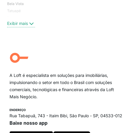
Bela Vista
Higi
Tatuapé
Vil
Brooklin
Exi
Exibir mais
Centro
Moema Pássaros
Jardim Paulista
Aclimação
Campo Belo
Ipiranga
Vila Andrade
Paraíso
A Loft é especialista em soluções para imobiliárias,
Itaim Bibi
impulsionando o setor em todo o Brasil com soluções
comerciais, tecnológicas e financeiras através da Loft
Mais Negócio.
ENDEREÇO
Rua Tabapuã, 743 - Itaim Bibi, São Paulo - SP, 04533-012
Baixe nosso app