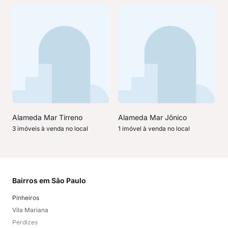
Alameda Mar Tirreno
Alameda Mar Jônico
3 imóveis à venda no local
1 imóvel à venda no local
Bairros em São Paulo
Mai
Pinheiros
San
Vila Mariana
Moo
Perdizes
Bos