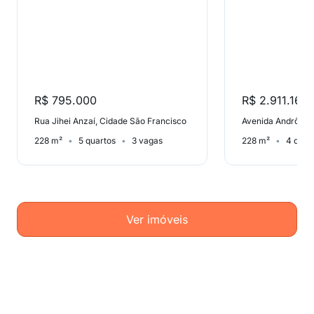
R$ 795.000
R$ 2.911.161
Rua Jihei Anzaí, Cidade São Francisco
228 m²
5 quartos
3 vagas
228 m²
4 quar
Ver imóveis