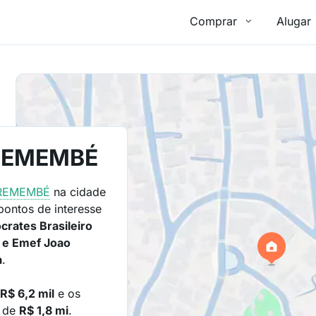
Comprar
Alugar
TREMEMBÉ
REMEMBÉ
na cidade
pontos de interesse
ocrates Brasileiro
a e Emef Joao
a
.
e
R$ 6,2 mil
e os
o de
R$ 1,8 mi
.