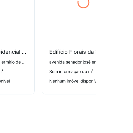
Condominio Residencial Exclusivo Cantareira
Edifício Florais da Serra
avenida senador josé ermírio de moraes 132, Tremembé
avenida senador josé ermírio de moraes 389, Tremembé
m²
Sem informação do m²
nível
Nenhum imóvel disponível