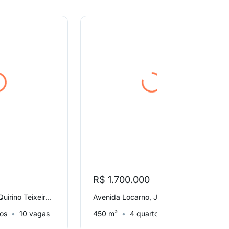
R$ 1.700.000
Rua Comendador Quirino Teixeira, Jardim Leonor Mendes de Barros
Avenida Locarno, Jardim Leonor Mendes de Barros
tos
10 vagas
450 m²
4 quartos
6 vagas