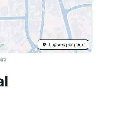
Lugares por perto
eiro
al