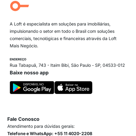
Campo Belo
Ipiranga
Vila Andrade
Paraíso
A Loft é especialista em soluções para imobiliárias,
Itaim Bibi
impulsionando o setor em todo o Brasil com soluções
comerciais, tecnológicas e financeiras através da Loft
Mais Negócio.
ENDEREÇO
Rua Tabapuã, 743 - Itaim Bibi, São Paulo - SP, 04533-012
Baixe nosso app
Fale Conosco
Atendimento para dúvidas gerais:
Telefone e WhatsApp: +55 11 4020-2208