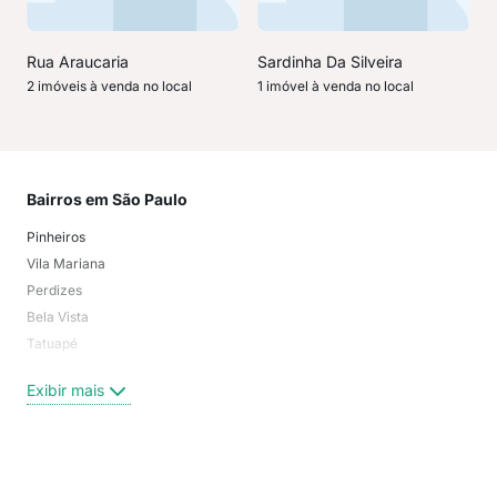
Rua Araucaria
Sardinha Da Silveira
2 imóveis à venda no local
1 imóvel à venda no local
Bairros em São Paulo
Mai
Pinheiros
San
Vila Mariana
Moo
Perdizes
Bos
Bela Vista
Higi
Tatuapé
Vil
Brooklin
Exi
Exibir mais
Centro
Moema Pássaros
Jardim Paulista
Aclimação