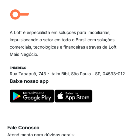
Aclimação
Campo Belo
Ipiranga
Vila Andrade
Paraíso
A Loft é especialista em soluções para imobiliárias,
Itaim Bibi
impulsionando o setor em todo o Brasil com soluções
comerciais, tecnológicas e financeiras através da Loft
Mais Negócio.
ENDEREÇO
Rua Tabapuã, 743 - Itaim Bibi, São Paulo - SP, 04533-012
Baixe nosso app
Fale Conosco
Atendimento para dúvidas gerais: