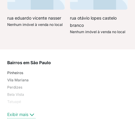
rua eduardo vicente nasser
rua otávio lopes castelo
Nenhum imóvel à venda no local
branco
Nenhum imóvel à venda no local
Bairros em São Paulo
Mai
Pinheiros
San
Vila Mariana
Moo
Perdizes
Bos
Bela Vista
Higi
Tatuapé
Vil
Brooklin
Exi
Exibir mais
Centro
Moema Pássaros
Jardim Paulista