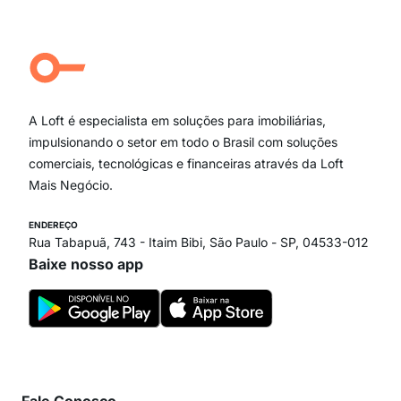
Jardim Paulista
Aclimação
Campo Belo
Ipiranga
Vila Andrade
Paraíso
A Loft é especialista em soluções para imobiliárias,
Itaim Bibi
impulsionando o setor em todo o Brasil com soluções
comerciais, tecnológicas e financeiras através da Loft
Mais Negócio.
ENDEREÇO
Rua Tabapuã, 743 - Itaim Bibi, São Paulo - SP, 04533-012
Baixe nosso app