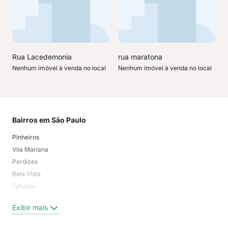
Rua Lacedemonia
rua maratona
Nenhum imóvel à venda no local
Nenhum imóvel à venda no local
Bairros em São Paulo
Mai
Pinheiros
San
Vila Mariana
Moo
Perdizes
Bos
Bela Vista
Higi
Tatuapé
Vil
Brooklin
Exi
Exibir mais
Centro
Moema Pássaros