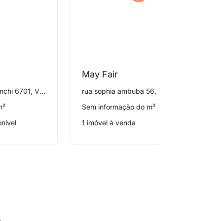
May Fair
avenida giovanni gronchi 6701, Vila Andrade
rua sophia ambuba 56, Vila Andrade
m²
Sem informação do m²
nível
1 imóvel à venda
o