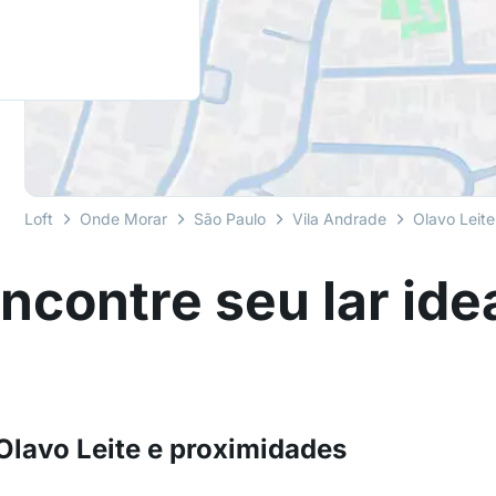
Loft
Onde Morar
São Paulo
Vila Andrade
Olavo Leite
ncontre seu lar ide
Olavo Leite e proximidades