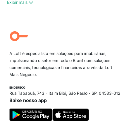
Exibir mais
Centro
Moema Pássaros
Jardim Paulista
Aclimação
Campo Belo
Ipiranga
Vila Andrade
Paraíso
A Loft é especialista em soluções para imobiliárias,
Itaim Bibi
impulsionando o setor em todo o Brasil com soluções
comerciais, tecnológicas e financeiras através da Loft
Mais Negócio.
ENDEREÇO
Rua Tabapuã, 743 - Itaim Bibi, São Paulo - SP, 04533-012
Baixe nosso app