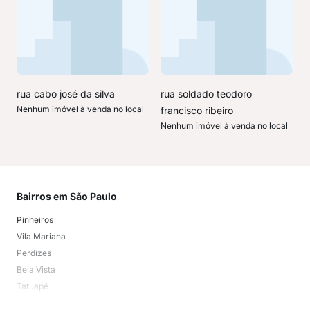
rua cabo josé da silva
rua soldado teodoro
Nenhum imóvel à venda no local
francisco ribeiro
Nenhum imóvel à venda no local
Bairros em São Paulo
Mai
Pinheiros
San
Vila Mariana
Moo
Perdizes
Bos
Bela Vista
Higi
Tatuapé
Vil
Brooklin
Exi