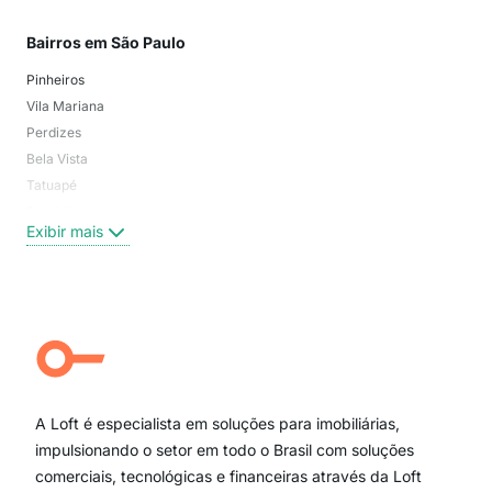
Bairros em São Paulo
Mai
Pinheiros
San
Vila Mariana
Moo
Perdizes
Bos
Bela Vista
Higi
Tatuapé
Vil
Brooklin
Exi
Exibir mais
Centro
Moema Pássaros
Jardim Paulista
Aclimação
Campo Belo
Ipiranga
Vila Andrade
Paraíso
A Loft é especialista em soluções para imobiliárias,
Itaim Bibi
impulsionando o setor em todo o Brasil com soluções
comerciais, tecnológicas e financeiras através da Loft